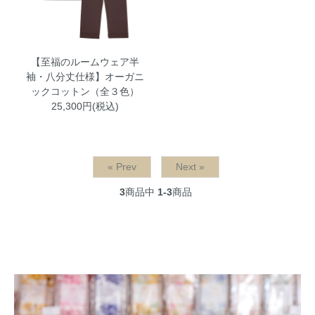
【至福のルームウェア半
袖・八分丈仕様】オーガニ
ックコットン（全３色）
25,300円(税込)
« Prev
Next »
3
商品中
1-3
商品