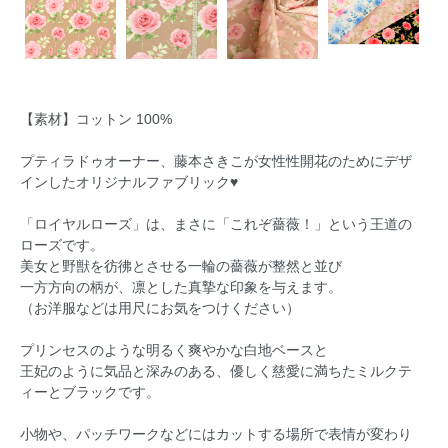
【素材】コットン 100%
プティラドゥオーナー、藤本さきこが女性性開花のためにデザ
インしたオリジナルファブリック♥
「ロイヤルローズ」は、まさに「これぞ薔薇！」という王道の
ローズです。
美女と野獣を彷彿とさせる一輪の薔薇が整然と並び
一方方向の柄が、凛とした真摯な印象を与えます。
（お洋服などは用尺にお気をつけください）
プリンセスのような明るく爽やかな白地ベースと
王妃のように気品と深みのある、優しく慈愛に満ちたミルクテ
ィーとブラックです。
小物や、パッチワークなどにはカットする場所で表情が変わり