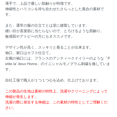
薄手で、上品で優しい肌触りが特徴です。
伸縮性とハリコシを持ち合わせたさらっとした風合の素材で
す。
また、通常の服の仕立てとは逆に縫製しています。
縫い目が直接肌に当たらないので、とろけるような肌触り。
敏感肌やアトピーの方にもオススメです。
デザイン性が高く、スッキリと着ることが出来ます。
袖口、裾口はカフス仕立て。
左腕の袖口には、フランスのアンティークドイリーのような「P
etite la' deux Home」のイニシャルモノグラム刺繍を施していま
す。
自社工場で職人が１つ１つ心を込め、仕上げております。
この製品の生地は素材の特性上、洗濯やクリーニングによって
伸縮が発生します。
洗濯の際に発生する伸縮は、この素材の特性としてご理解くだ
さい。